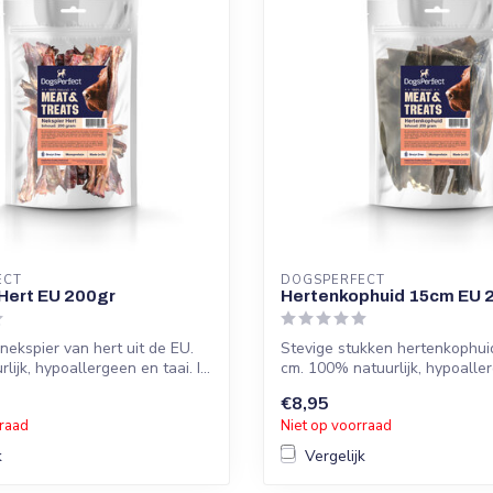
ECT
DOGSPERFECT
Hert EU 200gr
Hertenkophuid 15cm EU 
ekspier van hert uit de EU.
Stevige stukken hertenkophui
ijk, hypoallergeen en taai. I...
cm. 100% natuurlijk, hypoalle
zonde...
€8,95
rraad
Niet op voorraad
k
Vergelijk