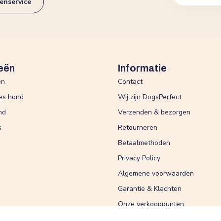
enservice
eën
Informatie
en
Contact
es hond
Wij zijn DogsPerfect
nd
Verzenden & bezorgen
s
Retourneren
Betaalmethoden
Privacy Policy
Algemene voorwaarden
Garantie & Klachten
Onze verkooppunten