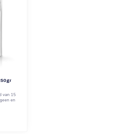
250gr
d van 15
rgeen en