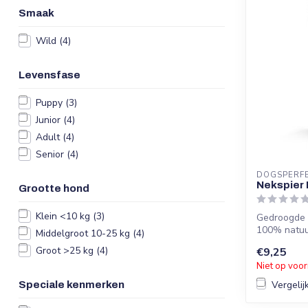
Smaak
Wild
(4)
Levensfase
Puppy
(3)
Junior
(4)
Adult
(4)
Senior
(4)
DOGSPERF
Nekspier 
Grootte hond
Klein <10 kg
(3)
Gedroogde n
100% natuurl
Middelgroot 10-25 kg
(4)
Groot >25 kg
(4)
€9,25
Niet op voo
Vergelij
Speciale kenmerken