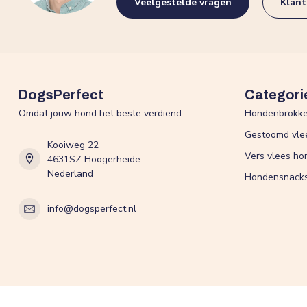
Veelgestelde vragen
Klant
DogsPerfect
Categori
Omdat jouw hond het beste verdiend.
Hondenbrokk
Gestoomd vle
Kooiweg 22
Vers vlees ho
4631SZ Hoogerheide
Nederland
Hondensnack
info@dogsperfect.nl