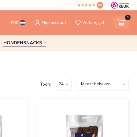
9.9
0
Mijn account
Verlanglijst
EUR
HONDENSNACKS
Toon: