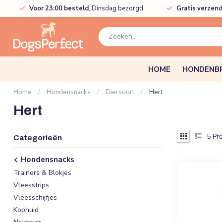
Voor 23:00 besteld
, Dinsdag bezorgd
Gratis verzen
HOME
HONDENB
Home
/
Hondensnacks
/
Diersoort
/
Hert
Hert
5
Pro
Categorieën
Hondensnacks
Trainers & Blokjes
Vleesstrips
Vleesschijfjes
Kophuid