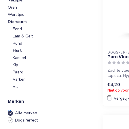
Nekspier
Oren
Worstjes
Diersoort
Eend
Lam & Geit
Rund
Hert
DOGSPERF
Pure Vlee
Kameel
Kip
Zachte vle
Paard
tapioca. Hy
Varken
...
€4,20
Vis
Niet op voo
Vergelij
Merken
Alle merken
DogsPerfect