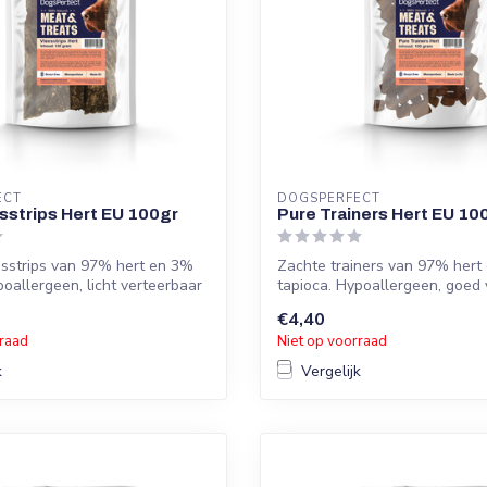
ECT
DOGSPERFECT
sstrips Hert EU 100gr
Pure Trainers Hert EU 10
esstrips van 97% hert en 3%
Zachte trainers van 97% hert
poallergeen, licht verteerbaar
tapioca. Hypoallergeen, goed 
en z...
€4,40
rraad
Niet op voorraad
k
Vergelijk