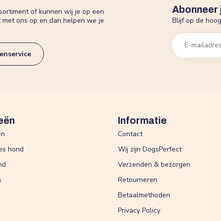
Abonneer 
sortiment of kunnen wij je op een
Blijf op de hoo
t met ons op en dan helpen we je
enservice
eën
Informatie
en
Contact
es hond
Wij zijn DogsPerfect
nd
Verzenden & bezorgen
s
Retourneren
Betaalmethoden
Privacy Policy