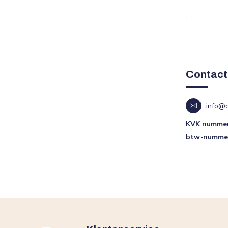
Contac
info@d
KVK numme
btw-numme