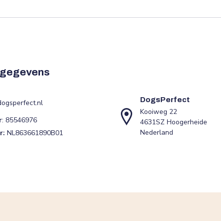
tgegevens
DogsPerfect
ogsperfect.nl
Kooiweg 22
r
: 85546976
4631SZ Hoogerheide
Nederland
r:
NL863661890B01