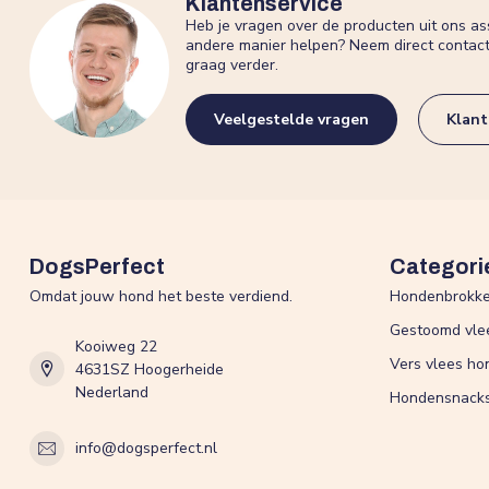
Klantenservice
Heb je vragen over de producten uit ons as
andere manier helpen? Neem direct contac
graag verder.
Veelgestelde vragen
Klant
DogsPerfect
Categori
Omdat jouw hond het beste verdiend.
Hondenbrokk
Gestoomd vle
Kooiweg 22
Vers vlees ho
4631SZ Hoogerheide
Nederland
Hondensnack
info@dogsperfect.nl