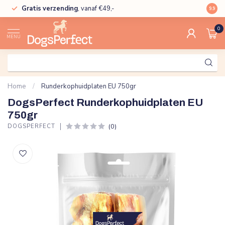
Gratis verzending
, vanaf €49,-
High
9.9
0
MENU
Home
/
Runderkophuidplaten EU 750gr
DogsPerfect Runderkophuidplaten EU
750gr
(0)
DOGSPERFECT