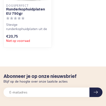
DOGSPERFECT
Runderkophuidplaten
EU 750gr
Stevige
runderkophuidplaten uit de
EU. 100% natuurlijk en taai.
€20,75
Zonder toevoegin...
Niet op voorraad
Abonneer je op onze nieuwsbrief
Blijf op de hoogte over onze laatste acties