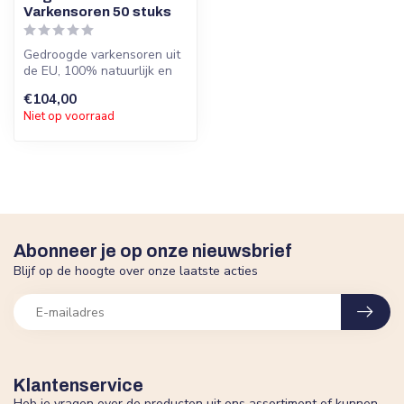
Varkensoren 50 stuks
Gedroogde varkensoren uit
de EU, 100% natuurlijk en
smaakvol, Ideale kauwsnack
€104,00
v...
Niet op voorraad
Abonneer je op onze nieuwsbrief
Blijf op de hoogte over onze laatste acties
Klantenservice
Heb je vragen over de producten uit ons assortiment of kunnen