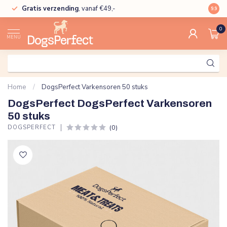
Gratis verzending
, vanaf €49,-
High
9.9
0
MENU
Home
/
DogsPerfect Varkensoren 50 stuks
DogsPerfect DogsPerfect Varkensoren
50 stuks
(0)
DOGSPERFECT