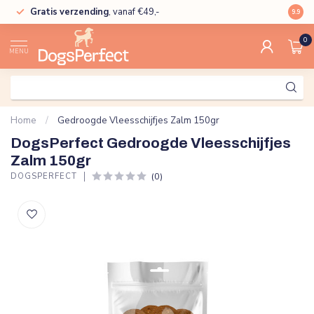
Gratis verzending
, vanaf €49,-
High
9.9
0
MENU
Home
/
Gedroogde Vleesschijfjes Zalm 150gr
DogsPerfect Gedroogde Vleesschijfjes
Zalm 150gr
(0)
DOGSPERFECT