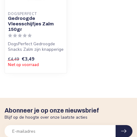
DOGSPERFECT
Gedroogde
Vleesschijfjes Zalm
150gr
DogsPerfect Gedroogde
Snacks Zalm zijn knapperige
vleesschijfjes met 95
€3,49
€4,49
procent ...
Niet op voorraad
Abonneer je op onze nieuwsbrief
Blijf op de hoogte over onze laatste acties