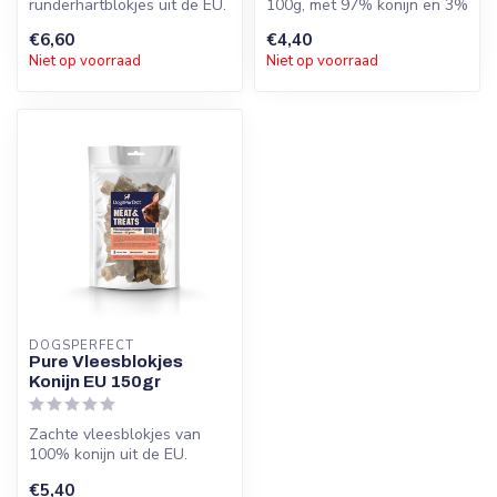
runderhartblokjes uit de EU.
100g, met 97% konijn en 3%
100% natuurlijk, rijk aan
tapioca. Hypoallergeen,
€6,60
€4,40
eiwitten en zon...
goed ...
Niet op voorraad
Niet op voorraad
DOGSPERFECT
Pure Vleesblokjes
Konijn EU 150gr
Zachte vleesblokjes van
100% konijn uit de EU.
Hypoallergeen, licht
€5,40
verteerbaar ...