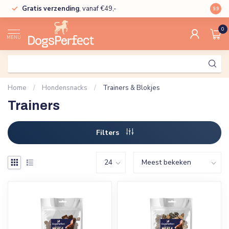
Gratis verzending
, vanaf €49,-
High
9.9
0
MENU
Home
/
Hondensnacks
/
Trainers & Blokjes
Trainers
Filters