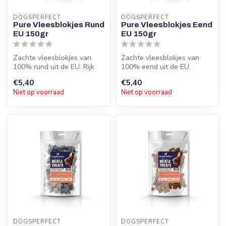
DOGSPERFECT
DOGSPERFECT
Pure Vleesblokjes Rund
Pure Vleesblokjes Eend
EU 150gr
EU 150gr
Zachte vleesblokjes van
Zachte vleesblokjes van
100% rund uit de EU. Rijk
100% eend uit de EU.
aan eiwitten, zonder
Hypoallergeen, zonder
€5,40
€5,40
toevoegin...
toevoegingen....
Niet op voorraad
Niet op voorraad
DOGSPERFECT
DOGSPERFECT