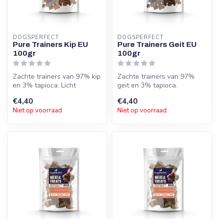
DOGSPERFECT
DOGSPERFECT
Pure Trainers Kip EU
Pure Trainers Geit EU
100gr
100gr
Zachte trainers van 97% kip
Zachte trainers van 97%
en 3% tapioca. Licht
geit en 3% tapioca.
verteerbaar, graanvrij en
Hypoallergeen, licht
€4,40
€4,40
zonde...
verteerbaar en ...
Niet op voorraad
Niet op voorraad