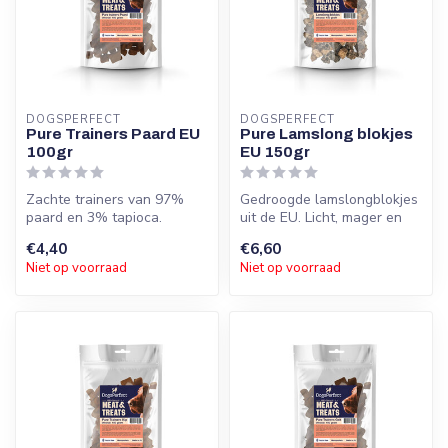
DOGSPERFECT
DOGSPERFECT
Pure Trainers Paard EU
Pure Lamslong blokjes
100gr
EU 150gr
Zachte trainers van 97%
Gedroogde lamslongblokjes
paard en 3% tapioca.
uit de EU. Licht, mager en
Hypoallergeen, licht
100% natuurlijk.
€4,40
€6,60
verteerbaar en...
Hypoallerg...
Niet op voorraad
Niet op voorraad