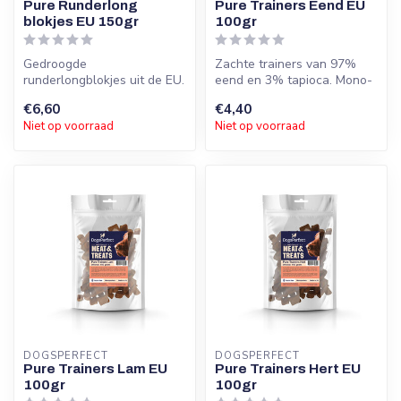
Pure Runderlong
Pure Trainers Eend EU
blokjes EU 150gr
100gr
Gedroogde
Zachte trainers van 97%
runderlongblokjes uit de EU.
eend en 3% tapioca. Mono-
Mager, licht verteerbaar en
proteïne, hypoallergeen en
€6,60
€4,40
100% natuurli...
zond...
Niet op voorraad
Niet op voorraad
DOGSPERFECT
DOGSPERFECT
Pure Trainers Lam EU
Pure Trainers Hert EU
100gr
100gr