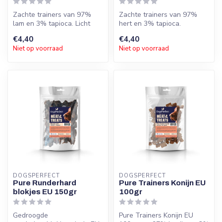
Zachte trainers van 97%
Zachte trainers van 97%
lam en 3% tapioca. Licht
hert en 3% tapioca.
verteerbaar, hypoallergeen
Hypoallergeen, goed
€4,40
€4,40
en v...
verteerbaar en z...
Niet op voorraad
Niet op voorraad
DOGSPERFECT
DOGSPERFECT
Pure Runderhard
Pure Trainers Konijn EU
blokjes EU 150gr
100gr
Gedroogde
Pure Trainers Konijn EU