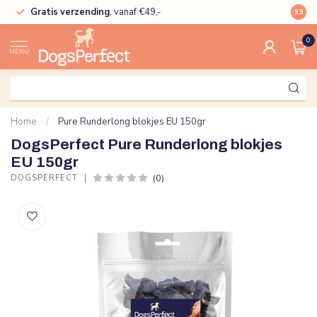
Gratis verzending
, vanaf €49,-
High
9.9
0
MENU
Home
/
Pure Runderlong blokjes EU 150gr
DogsPerfect Pure Runderlong blokjes
EU 150gr
(0)
DOGSPERFECT