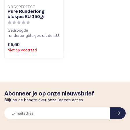
DOGSPERFECT
Pure Runderlong
blokjes EU 150gr
Gedroogde
runderlongblokjes uit de EU.
Mager, licht verteerbaar en
€6,60
100% natuurli...
Niet op voorraad
Abonneer je op onze nieuwsbrief
Blijf op de hoogte over onze laatste acties