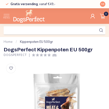
Gratis verzending
, vanaf €49,-
High
9.9
0
MENU
Home
/
Kippenpoten EU 500gr
DogsPerfect Kippenpoten EU 500gr
(0)
DOGSPERFECT