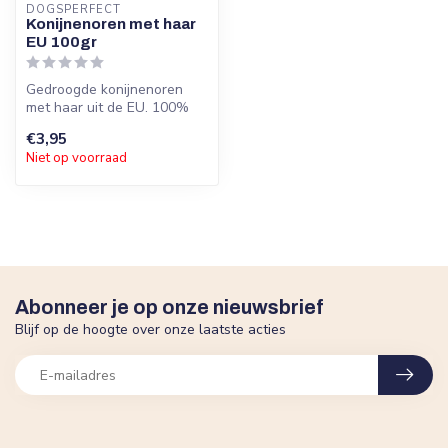
DOGSPERFECT
Konijnenoren met haar
EU 100gr
Gedroogde konijnenoren
met haar uit de EU. 100%
natuurlijk, hypoallergeen en
€3,95
ide...
Niet op voorraad
Abonneer je op onze nieuwsbrief
Blijf op de hoogte over onze laatste acties