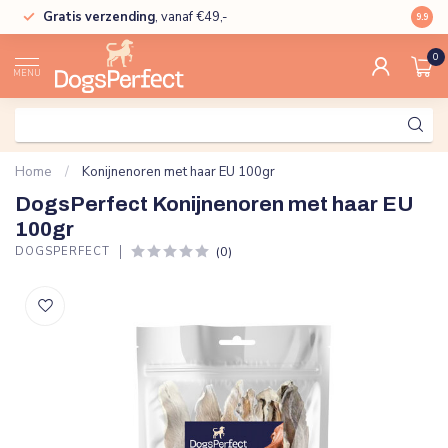
Gratis verzending
, vanaf €49,-
High
9.9
0
MENU
Home
/
Konijnenoren met haar EU 100gr
DogsPerfect Konijnenoren met haar EU
100gr
(0)
DOGSPERFECT